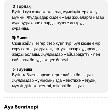
♉ Торпақ
Бүгінгі күн жаңа қаржылық мүмкіндіктер әкелуі
мүмкін. Жұлдыздар сізден жаңа жобаларға назар
аударуды және оларды жүзеге асыруды
сұрайды.
♍ Бикеш
Сізді жайлы өзгерістер күтіп тұр, бұл кезде өмір
сүру салтыңызды жақсартуға назар аударсаңыз
жақсы болады. Жұлдыздар жайбарақаттық пен
сабырлы болуды кеңес береді.
♑ Тауешкі
Бүгін табысты әрекеттерге дайын болыңыз.
Жұлдыздар жұмысыңызда жетістікке жетудің
мүмкіндігін көрсетеді, жігерлі болыңыз.
Ауа белгілері