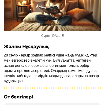
Сурет: DALL-E
Жалпы Нұсқаулық
28 сәуір - әрбір зодиак белгісі үшін жаңа мүмкіндіктер
мен өзгерістер әкелетін күн. Бұл уақытта көптеген
аспан денелері ерекше энергиямен толып, әрбір
адамға ерекше әсер етеді. Олардың көмегімен дұрыс
шешім қабылдап, өмірдің маңызды салаларына назар
аударыңыз.
От белгілері