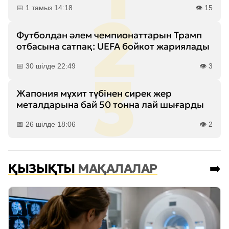
📅 1 тамыз 14:18
👁️ 15
Футболдан әлем чемпионаттарын Трамп
отбасына сатпақ: UEFA бойкот жариялады
📅 30 шілде 22:49
👁️ 3
Жапония мұхит түбінен сирек жер
металдарына бай 50 тонна лай шығарды
📅 26 шілде 18:06
👁️ 2
ҚЫЗЫҚТЫ
МАҚАЛАЛАР
➡️