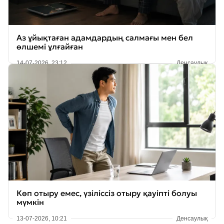
Аз ұйықтаған адамдардың салмағы мен бел
өлшемі ұлғайған
14-07-2026, 23:12
Денсаулық
Көп отыру емес, үзіліссіз отыру қауіпті болуы
мүмкін
13-07-2026, 10:21
Денсаулық