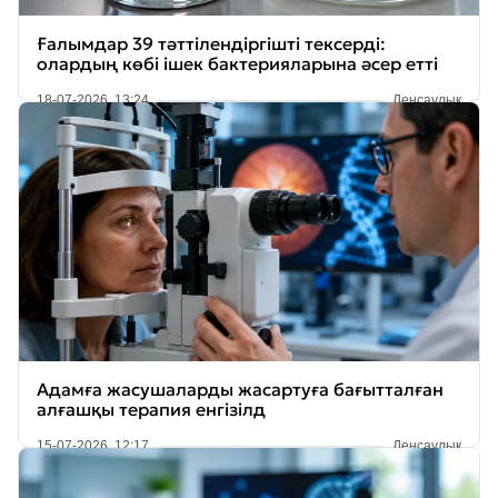
Ғалымдар 39 тәттілендіргішті тексерді:
олардың көбі ішек бактерияларына әсер етті
18-07-2026, 13:24
Денсаулық
Адамға жасушаларды жасартуға бағытталған
алғашқы терапия енгізілд
15-07-2026, 12:17
Денсаулық