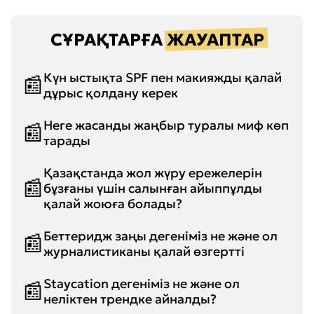
СҰРАҚТАРҒА
ЖАУАПТАР
Күн ыстықта SPF пен макияжды қалай
дұрыс қолдану керек
Неге жасанды жаңбыр туралы миф көп
тарады
Қазақстанда жол жүру ережелерін
бұзғаны үшін салынған айыппұлды
қалай жоюға болады?
Беттеридж заңы дегеніміз не және ол
журналистиканы қалай өзгертті
Staycation дегеніміз не және ол
неліктен трендке айналды?