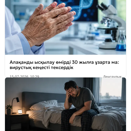
Алақанды ысқылау өмірді 30 жылға ұзарта ма:
вирустық кеңесті тексердік
15-07-2026, 10:29
Денсаулық