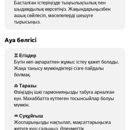
Басталған істеріңізде тыңғылықтылық пен
шыдамдылық көрсетіңіз. Жақындарыңызбен
ашық сөйлесіп, мәселелерді шешуге
тырысыңыз.
Ауа белгісі
♊ Егіздер
Бүгін көп ақпаратпен жұмыс істеу қажет болады.
Жаңа танысу мүмкіндіктері сізге пайдалы
болмақ.
♎ Таразы
Өзіңіздің ішкі гармонияңызды табуға арналған
күн. Махаббатта күтпеген тосынсыйлар болуы
мүмкін.
♒ Суқұйғыш
Жоспарыңызды нақтылап, мақсаттарыңызға
жетуге күш салыңыз. Әлеуметтік