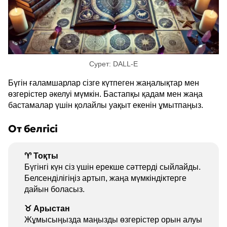
Сурет: DALL-E
Бүгін ғаламшарлар сізге күтпеген жаңалықтар мен
өзгерістер әкелуі мүмкін. Бастапқы қадам мен жаңа
бастамалар үшін қолайлы уақыт екенін ұмытпаңыз.
От белгісі
♈ Тоқты
Бүгінгі күн сіз үшін ерекше сәттерді сыйлайды.
Белсенділігіңіз артып, жаңа мүмкіндіктерге
дайын боласыз.
♉ Арыстан
Жұмысыңызда маңызды өзгерістер орын алуы