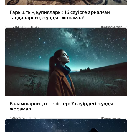
Ғарыштың құпиялары: 16 сәуірге арналған
таңқаларлық жұлдыз жорамал!
15-04-2026, 18:47
Жаңалықтар
Ғаламшарлық өзгерістер: 7 сәуірдегі жұлдыз
жорамал
6-04-2026, 18:10
Жаңалықтар