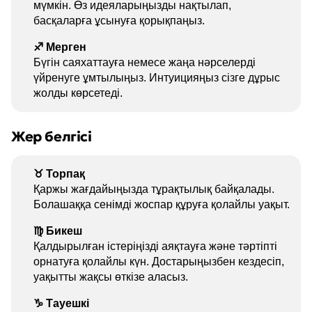
мүмкін. Өз идеяларыңызды нақтылап,
басқаларға ұсынуға қорықпаңыз.
♐ Мерген
Бүгін саяхаттауға немесе жаңа нәрселерді
үйренуге ұмтылыңыз. Интуицияңыз сізге дұрыс
жолды көрсетеді.
Жер белгісі
♉ Торпақ
Қаржы жағдайыңызда тұрақтылық байқалады.
Болашаққа сенімді жоспар құруға қолайлы уақыт.
♍ Бикеш
Қалдырылған істеріңізді аяқтауға және тәртіпті
орнатуға қолайлы күн. Достарыңызбен кездесіп,
уақытты жақсы өткізе аласыз.
♑ Тауешкі