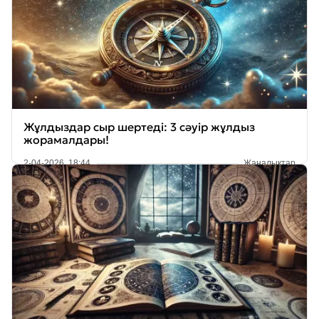
Жұлдыздар сыр шертеді: 3 сәуір жұлдыз
жорамалдары!
2-04-2026, 18:44
Жаңалықтар