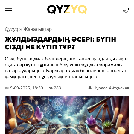
🌙
Qyzyq
»
Жаңалықтар
ЖҰЛДЫЗДАРДЫҢ ӘСЕРІ: БҮГІН
СІЗДІ НЕ КҮТІП ТҰР?
Сізді бүгін зодиак белгілеріңізге сәйкес қандай қызықты
оқиғалар күтіп тұрғанын білу үшін жұлдыз жорамалға
назар аударыңыз. Барлық зодиак белгілеріне арналған
қамқорлық пен нұсқаулықпен танысыңыз.
📅 9-09-2025, 18:30
👁️ 283
👤
Нурдос Айтқалиев