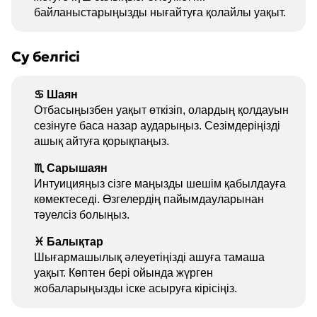
байланыстарыңызды нығайтуға қолайлы уақыт.
Су белгісі
♋ Шаян
Отбасыңызбен уақыт өткізіп, олардың қолдауын
сезінуге баса назар аударыңыз. Сезімдеріңізді
ашық айтуға қорықпаңыз.
♏ Сарышаян
Интуицияңыз сізге маңызды шешім қабылдауға
көмектеседі. Өзгелердің пайымдауларынан
тәуелсіз болыңыз.
♓ Балықтар
Шығармашылық әлеуетіңізді ашуға тамаша
уақыт. Көптен бері ойында жүрген
жобаларыңызды іске асыруға кірісіңіз.