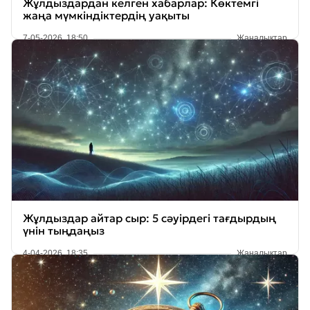
Жұлдыздардан келген хабарлар: Көктемгі
жаңа мүмкіндіктердің уақыты
7-05-2026, 18:50
Жаңалықтар
Жұлдыздар айтар сыр: 5 сәуірдегі тағдырдың
үнін тыңдаңыз
4-04-2026, 18:35
Жаңалықтар