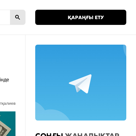
🌙
ҚАРАҢҒЫ ЕТУ
інде
тқалиев