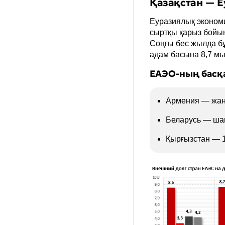
Қандай?
Қазақстан — 
Еуразиялық экономи
Қанша?
сыртқы қарыз бойын
Соңғы бес жылда бұ
Қашан?
адам басына 8,7 мы
Қайда?
ЕАЭО-ның басқа
Басқа
Армения — жан
Беларусь — ша
Қырғызстан — 1