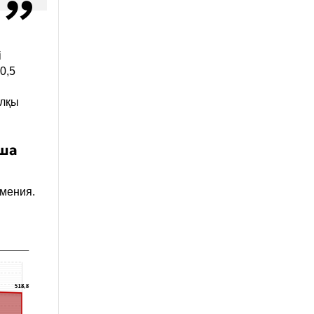
і
0,5
алқы
нша
рмения.