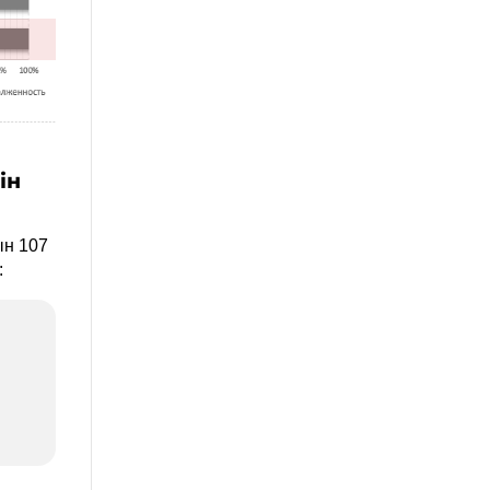
ін
ын 107
: