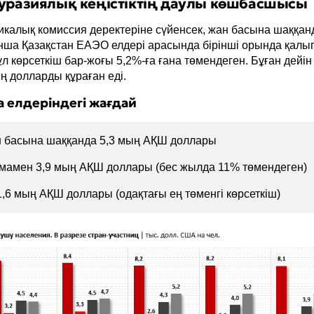
Еуразиялық кеңістіктің даулы көшбасшысы
калық комиссия деректеріне сүйенсек, жан басына шаққан
ша Қазақстан ЕАЭО елдері арасында бірінші орында қалып
л көрсеткіш бар-жоғы 5,2%-ға ғана төмендеген. Бұған дейін
ң долларды құраған еді.
 елдеріндегі жағдай
 басына шаққанда 5,3 мың АҚШ доллары
мамен 3,9 мың АҚШ доллары (бес жылда 11% төмендеген)
,6 мың АҚШ доллары (одақтағы ең төменгі көрсеткіш)