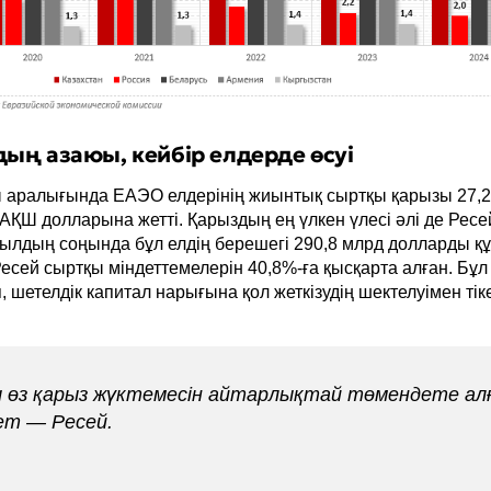
ң азаюы, кейбір елдерде өсуі
 аралығында ЕАЭО елдерінің жиынтық сыртқы қарызы 27,2
 АҚШ долларына жетті. Қарыздың ең үлкен үлесі әлі де Ресе
жылдың соңында бұл елдің берешегі 290,8 млрд долларды қ
 Ресей сыртқы міндеттемелерін 40,8%-ға қысқарта алған. Бұл
п, шетелдік капитал нарығына қол жеткізудің шектелуімен тік
 өз қарыз жүктемесін айтарлықтай төмендете ал
ет — Ресей.