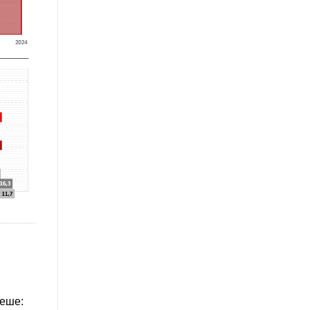
геше: