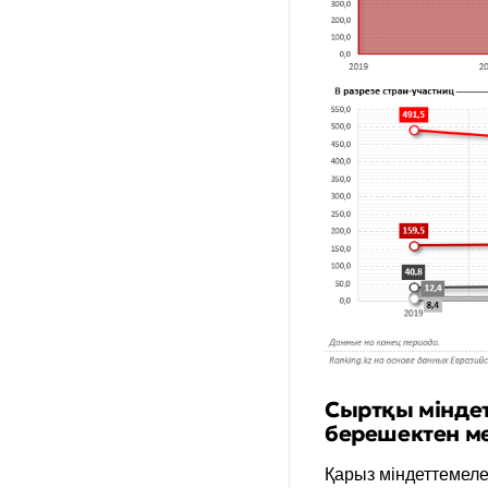
Сыртқы мінде
берешектен ме
Қарыз міндеттемел