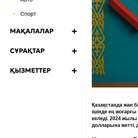
Спорт
МАҚАЛАЛАР
➕
Азық-түлік және
СҰРАҚТАР
➕
сусындар
Қалай?
Саяхаттар және
ҚЫЗМЕТТЕР
➕
туризм
Не?
ҚҚС калькуляторы
Психология
Неге?
Білім
Қазақстанда жан 
Неліктен?
ішінде ең жоғарғы
Бизнес
келеді. 2024 жыл
Кім?
долларына жетті,