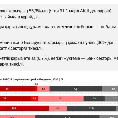
лпы қарыздың 55,3%-ын (яғни 91,1 млрд АҚШ долларын)
қ займдар құрайды.
тқы қарызының құрамындағы мемлекеттік борыш — небары
мения және Беларусьте қарыздың қомақты үлесі (36%-дан
ттік секторға тиесілі.
ттік қарыз өте аз (6,7%), негізгі жүктеме — банк секторы м
рға тиесілі.