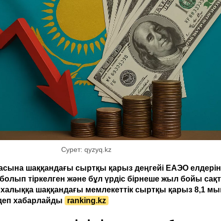
Сурет: qyzyq.kz
басына шаққандағы сыртқы қарыз деңгейі ЕАЭО елдерін
 болып тіркелген және бұл үрдіс бірнеше жыл бойы сақ
ы халыққа шаққандағы мемлекеттік сыртқы қарыз 8,1 м
 деп хабарлайды
ranking.kz