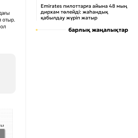
Emirates пилоттарға айына 48 мың
дирхам төлейді: жаһандық
дағы
қабылдау жүріп жатыр
 отыр.
 ол
барлық жаңалықтар