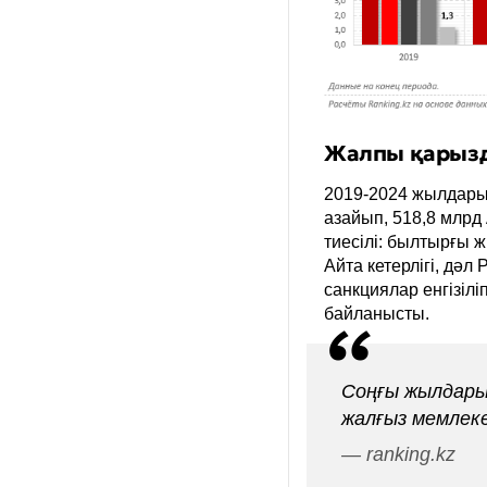
Жалпы қарызды
2019-2024 жылдары
азайып, 518,8 млрд
тиесілі: былтырғы 
Айта кетерлігі, дәл
санкциялар енгізілі
байланысты.
Соңғы жылдары
жалғыз мемлек
— ranking.kz