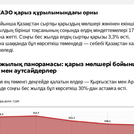
ЕАЭО қарыз құрылымындағы орны
ойынша Қазақстан сыртқы қарыздың мөлшері жөнінен екінш
ылдың бірінші тоқсанының соңында елдің міндеттемелері 17
 жетті. Соңғы бес жылда елдің сыртқы қарызы 3,3% өсті,
а шаққанда бұл көрсеткіш төмендеді — себебі Қазақстан х
еледі.
жылық панорамасы: қарыз мөлшері бойы
мен аутсайдерлер
і ең төменгі деңгейде қалатын елдер — Қырғызстан мен А
де соңғы бес жылда бұл көрсеткіш 30%-дан астамға өсті.