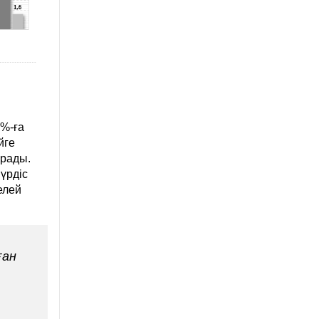
%-ға
йге
ұрады.
 үрдіс
елей
ған