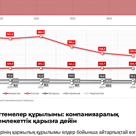
ттемелер құрылымы: компанияаралық
млекеттік қарызға дейін
ерінің қаржылық құрылымы елдер бойынша айтарлықтай өз