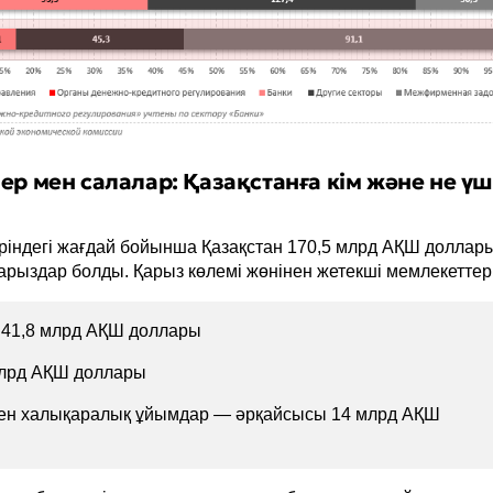
ер мен салалар: Қазақстанға кім және не үш
ріндегі жағдай бойынша Қазақстан 170,5 млрд АҚШ доллар
қарыздар болды. Қарыз көлемі жөнінен жетекші мемлекеттер
41,8 млрд АҚШ доллары
млрд АҚШ доллары
ен халықаралық ұйымдар — әрқайсысы 14 млрд АҚШ