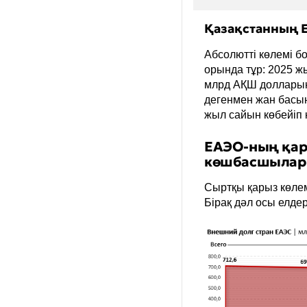
Қазақстанның 
Абсолютті көлемі б
орында тұр: 2025 ж
млрд АҚШ долларына
дегенмен жан басын
жыл сайын көбейіп к
ЕАЭО-ның қар
көшбасшылар 
Сыртқы қарыз көлем
Бірақ дәл осы елдер