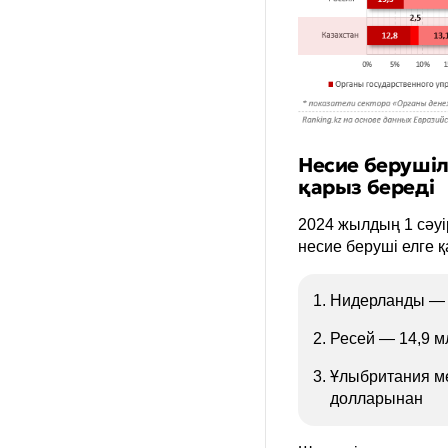
Несие берушіл
қарыз береді
2024 жылдың 1 сәуі
несие беруші елге 
Нидерланды — 
Ресей — 14,9 
Ұлыбритания м
долларынан