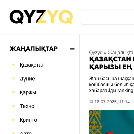
ЖАҢАЛЫҚТАР
➖
Qyzyq
»
Жаңалықта
ҚАЗАҚСТАН 
Қазақстан
ҚАРЫЗЫ ЕҢ
Дүние
Жан басына шаққан
көшбасшы болып қал
хабарлайды ranking.
Қаржы
📅 18-07-2025, 11:14
Техно
Крипто
Авто