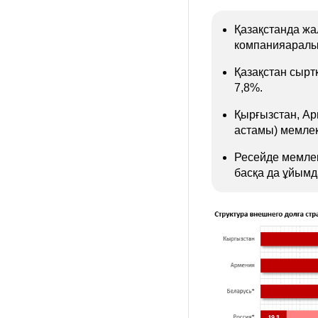
Қазақстанда жа
компанияаралы
Қазақстан сыр
7,8%.
Қырғызстан, Ар
астамы) мемлеке
Ресейде мемлеке
басқа да ұйымда