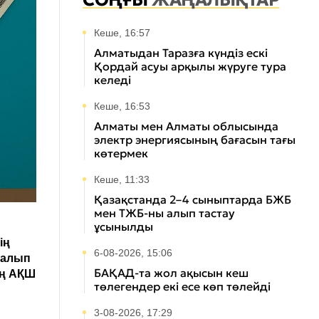
СОҢҒЫ
ЖАҢАЛЫҚТАР
Кеше, 16:57
Алматыдан Таразға күндіз ескі
Қордай асуы арқылы жүруге тура
келеді
Кеше, 16:53
Алматы мен Алматы облысында
электр энергиясының бағасын тағы
көтермек
Кеше, 11:33
Қазақстанда 2–4 сыныптарда БЖБ
мен ТЖБ-ны алып тастау
ұсынылды
ің
6-08-2026, 15:06
талып
БАҚАД-та жол ақысын кеш
ың АҚШ
төлегендер екі есе көп төлейді
3-08-2026, 17:29