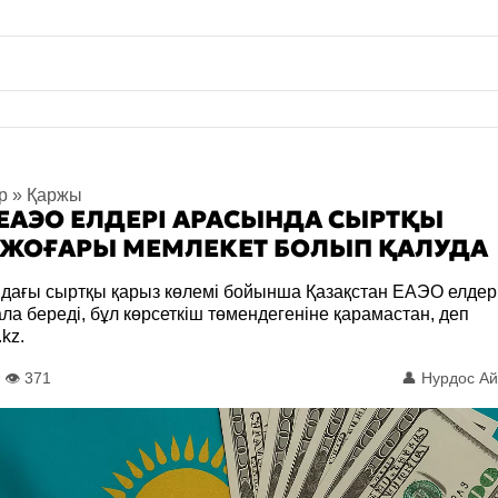
р
»
Қаржы
ЕАЭО ЕЛДЕРІ АРАСЫНДА СЫРТҚЫ
 ЖОҒАРЫ МЕМЛЕКЕТ БОЛЫП ҚАЛУДА
дағы сыртқы қарыз көлемі бойынша Қазақстан ЕАЭО елдер
а береді, бұл көрсеткіш төмендегеніне қарамастан, деп
kz.
👁️ 371
👤
Нурдос Ай