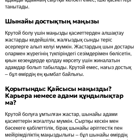
танытады.
Шынайы достықтың маңызы
Крутой болу үшін маңызды қасиеттерден алшақтау
жастарды кедейшілік, жалғыздық сынды теріс
әсерлерге алып келуі мүмкін. Жастардың шын достары
олармен жүрегінің түкпіріндегі сезімдерімен бөлісетін,
қиын кезеңдерде қолдау көрсету үшін жиналатын
адамдар болып табылады. Крутой емес, нағыз достық
– бұл өмірдің ең қымбат байлығы.
Қорытынды: Қайсысы маңызды?
Карьера немесе адами құндылықтар
ма?
Крутой болуға ұмтылған жастар, шынайы адами
қасиеттерін жоғалтуы мүмкін. Сыртқы кескін мен
бәсекеге қабілеттілік, бірақ шынайы әріптестік пен
мейірімділіктің маңыздылығы – бұл шынайы өмірдің