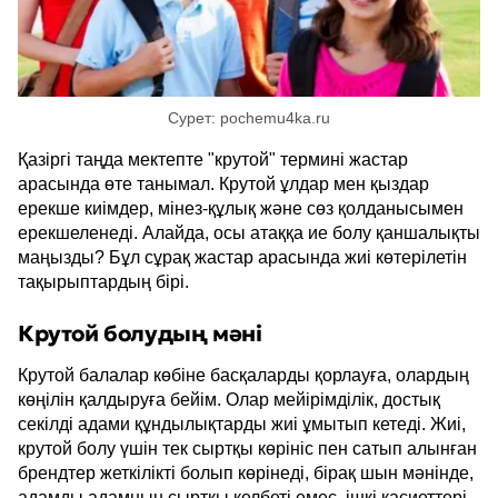
Сурет: pochemu4ka.ru
Қазіргі таңда мектепте "крутой" термині жастар
арасында өте танымал. Крутой ұлдар мен қыздар
ерекше киімдер, мінез-құлық және сөз қолданысымен
ерекшеленеді. Алайда, осы атаққа ие болу қаншалықты
маңызды? Бұл сұрақ жастар арасында жиі көтерілетін
тақырыптардың бірі.
Крутой болудың мәні
Крутой балалар көбіне басқаларды қорлауға, олардың
көңілін қалдыруға бейім. Олар мейірімділік, достық
секілді адами құндылықтарды жиі ұмытып кетеді. Жиі,
крутой болу үшін тек сыртқы көрініс пен сатып алынған
брендтер жеткілікті болып көрінеді, бірақ шын мәнінде,
адамды адамның сыртқы келбеті емес, ішкі қасиеттері