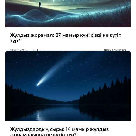
Жұлдыз жорамал: 27 мамыр күні сізді не күтіп
тұр?
26-05-2026, 18:15
Жаңалықтар
Жұлдыздардың сыры: 14 мамыр жұлдыз
жорамалында не күтіп тұр?