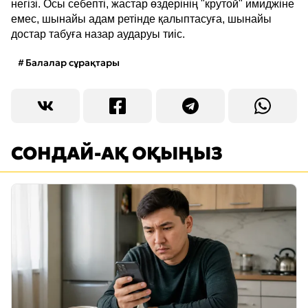
негізі. Осы себепті, жастар өздерінің "крутой" имиджіне
емес, шынайы адам ретінде қалыптасуға, шынайы
достар табуға назар аударуы тиіс.
Балалар сұрақтары
СОНДАЙ-АҚ ОҚЫҢЫЗ