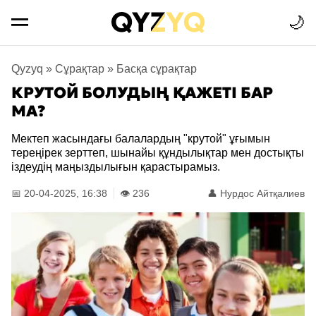
🌙
Qyzyq
»
Сұрақтар
»
Басқа сұрақтар
КРУТОЙ БОЛУДЫҢ ҚАЖЕТІ БАР
МА?
Мектеп жасындағы балалардың "крутой" ұғымын
тереңірек зерттеп, шынайы құндылықтар мен достықты
іздеудің маңыздылығын қарастырамыз.
📅 20-04-2025, 16:38
👁️ 236
👤
Нурдос Айтқалиев