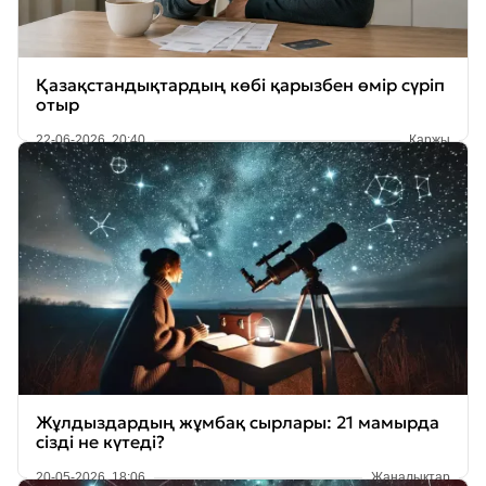
Қазақстандықтардың көбі қарызбен өмір сүріп
отыр
22-06-2026, 20:40
Қаржы
Жұлдыздардың жұмбақ сырлары: 21 мамырда
сізді не күтеді?
20-05-2026, 18:06
Жаңалықтар