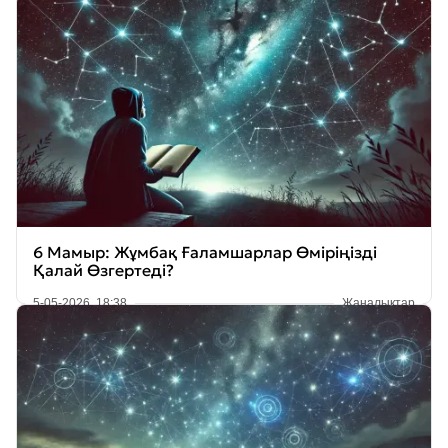
6 Мамыр: Жұмбақ Ғаламшарлар Өміріңізді
Қалай Өзгертеді?
5-05-2026, 18:38
Жаңалықтар