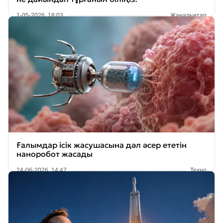
1-05-2026, 18:03
Жаңалықтар
Ғалымдар ісік жасушасына дәл әсер ететін
наноробот жасады
24-06-2026, 14:47
Техно