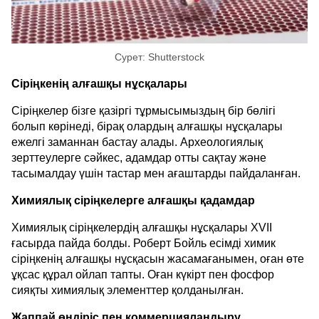
Сурет: Shutterstock
Сіріңкенің алғашқы нұсқалары
Сіріңкелер бізге қазіргі тұрмысымыздың бір бөлігі
болып көрінеді, бірақ олардың алғашқы нұсқалары
ежелгі заманнан бастау алады. Археологиялық
зерттеулерге сәйкес, адамдар отты сақтау және
тасымалдау үшін тастар мен ағаштарды пайдаланған.
Химиялық сіріңкелерге алғашқы қадамдар
Химиялық сіріңкелердің алғашқы нұсқалары XVII
ғасырда пайда болды. Роберт Бойль есімді химик
сіріңкенің алғашқы нұсқасын жасамағанымен, оған өте
ұқсас құрал ойлап тапты. Оған күкірт пен фосфор
сияқты химиялық элементтер қолданылған.
Жаппай өндіріс пен коммерцияландыру