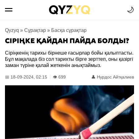
🌙
Qyzyq
»
Сұрақтар
»
Басқа сұрақтар
СІРІҢКЕ ҚАЙДАН ПАЙДА БОЛДЫ?
Сіріңкенің тарихы бірнеше ғасырлар бойы қалыптасты.
Бұл мақалада біз сол тарихты бірге зерттеп, оны қазіргі
заман түріне қалай жеткенін анықтаймыз.
📅 18-09-2024, 02:15
👁️ 699
👤
Нурдос Айтқалиев