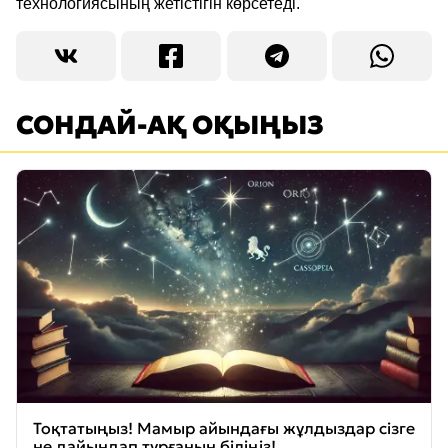
технологиясының жетістігін көрсетеді.
СОНДАЙ-АҚ ОҚЫҢЫЗ
Тоқтатыңыз! Мамыр айындағы жұлдыздар сізге
не дайындап тұрғанын біліңіз!