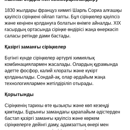
1830 жылдары француз химигі Шарль Сориа алғашқы
қауіпсіз сіріңкені ойлап тапты. Бұл сіріңкелер қауіпсіз
және кеңінен қолдануға болатын өнімге айналды. XIX
ғасырдың ортасында сіріңке өндірісі жаңа өнеркәсіп
саласы ретінде дами бастады.
Қазіргі заманғы сіріңкелер
Бүгінгі күнде сіріңкелер әртүрлі химиялық
комбинациялармен жасалады. Олардың құрамында
әдетте фосфор, калий хлораты және күкірт
қолданылады. Сондай-ақ, олар әрдайым жаңа
технологиялармен жетілдіріліп отырады.
Қорытынды
Сіріңкенің тарихы өте қызықты және көп кезеңді
қамтиды. Бұрынғы замандағы қарапайым әдістерден
бастап қазіргі заманғы қауіпсіз және көркем
сіріңкелерге дейінгі даму, адамзаттың өнері мен