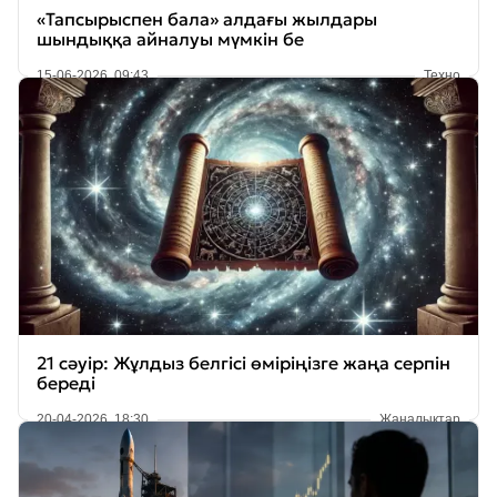
«Тапсырыспен бала» алдағы жылдары
шындыққа айналуы мүмкін бе
15-06-2026, 09:43
Техно
21 сәуір: Жұлдыз белгісі өміріңізге жаңа серпін
береді
20-04-2026, 18:30
Жаңалықтар