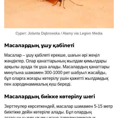
Сурет: Jolanta Dąbrowska / Alamy via Legion Media
Масалардың ұшу қабілеті
Масалар – ұшу қабілеті ерекше, шағын әрі жеңіл
жәндіктер. Олар қанаттарының жылдам қимылдары
арқылы ауада тік ұша алады. Масалардың қанаттары
минутына шамамен 300-1000 рет шабуыл жасайды,
бұл оларға жоғары көтерілу үшін қажетті жылдамдық
пен аэродинамикалық күш береді.
Масалардың биікке көтерілу шегі
Зерттеулер көрсеткендей, масалар шамамен 5-15 метр
биіктікке дейін көтеріле алады. Бұл олардың
ағзасының құрылымы және аэродинамикалық