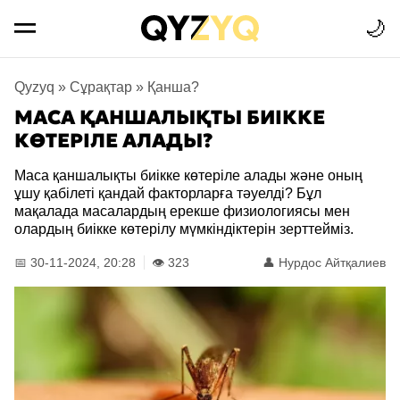
🌙
Qyzyq
»
Сұрақтар
»
Қанша?
МАСА ҚАНШАЛЫҚТЫ БИІККЕ
КӨТЕРІЛЕ АЛАДЫ?
Маса қаншалықты биікке көтеріле алады және оның
ұшу қабілеті қандай факторларға тәуелді? Бұл
мақалада масалардың ерекше физиологиясы мен
олардың биікке көтерілу мүмкіндіктерін зерттейміз.
📅 30-11-2024, 20:28
👁️ 323
👤
Нурдос Айтқалиев