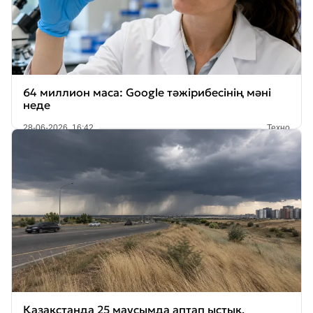
64 миллион маса: Google тәжірибесінің мәні
неде
28-06-2026, 16:42
Техно
Қазақстанда 25 маусымда аптап ыстық,