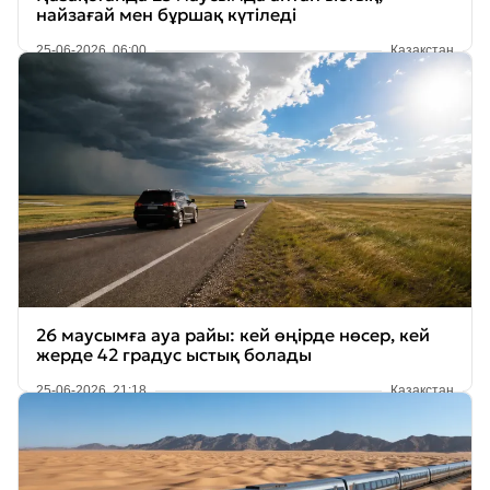
найзағай мен бұршақ күтіледі
25-06-2026, 06:00
Қазақстан
26 маусымға ауа райы: кей өңірде нөсер, кей
жерде 42 градус ыстық болады
25-06-2026, 21:18
Қазақстан