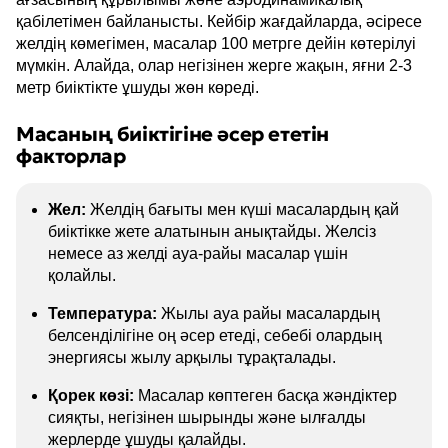
қабілетімен байланысты. Кейбір жағдайларда, әсіресе
желдің көмегімен, масалар 100 метрге дейін көтерілуі
мүмкін. Алайда, олар негізінен жерге жақын, яғни 2-3
метр биіктікте ұшуды жөн көреді.
Масаның биіктігіне әсер ететін
факторлар
Жел:
Желдің бағыты мен күші масалардың қай
биіктікке жете алатынын анықтайды. Желсіз
немесе аз желді ауа-райы масалар үшін
қолайлы.
Температура:
Жылы ауа райы масалардың
белсенділігіне оң әсер етеді, себебі олардың
энергиясы жылу арқылы тұрақталады.
Қорек көзі:
Масалар көптеген басқа жәндіктер
сияқты, негізінен шырынды және ылғалды
жерлерде ұшуды қалайды.