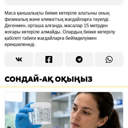
Маса қаншалықты биікке көтеріле алатыны оның
физикалық және климаттық жағдайларға тәуелді.
Дегенмен, орташа алғанда, масалар 15 метрден
жоғары көтеріле алмайды. Олардың биікке көтерілу
қабілеті табиғи жағдайларға бейімделуімен
ерекшеленеді.
СОНДАЙ-АҚ ОҚЫҢЫЗ