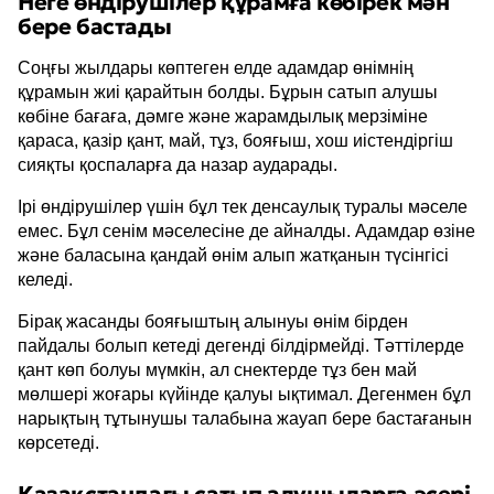
Неге өндірушілер құрамға көбірек мән
бере бастады
Соңғы жылдары көптеген елде адамдар өнімнің
құрамын жиі қарайтын болды. Бұрын сатып алушы
көбіне бағаға, дәмге және жарамдылық мерзіміне
қараса, қазір қант, май, тұз, бояғыш, хош иістендіргіш
сияқты қоспаларға да назар аударады.
Ірі өндірушілер үшін бұл тек денсаулық туралы мәселе
емес. Бұл сенім мәселесіне де айналды. Адамдар өзіне
және баласына қандай өнім алып жатқанын түсінгісі
келеді.
Бірақ жасанды бояғыштың алынуы өнім бірден
пайдалы болып кетеді дегенді білдірмейді. Тәттілерде
қант көп болуы мүмкін, ал снектерде тұз бен май
мөлшері жоғары күйінде қалуы ықтимал. Дегенмен бұл
нарықтың тұтынушы талабына жауап бере бастағанын
көрсетеді.