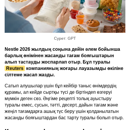
Сурет: GPT
Nestle 2026 жылдың соңына дейін әлем бойынша
барлық өнімінен жасанды тағам бояғыштарын
алып тастауды жоспарлап отыр. Бұл туралы
Reuters
компанияның жоғары лауазымды өкіліне
сілтеме жасап жазды.
Сатып алушылар үшін бұл кейбір таныс өнімдердің
құрамы, ал кейде сыртқы түсі де біртіндеп өзгеруі
мүмкін деген сөз. Әңгіме рецепті толық ауыстыру
туралы емес, сусын, тәтті, десерт, дайын тағам және
жеңіл тағамдарға ашық түс беру үшін қолданылатын
жасанды бояғыштардан бас тарту туралы болып отыр.