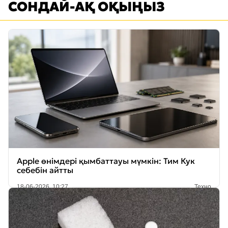
СОНДАЙ-АҚ ОҚЫҢЫЗ
Apple өнімдері қымбаттауы мүмкін: Тим Кук
себебін айтты
18-06-2026, 10:27
Техно