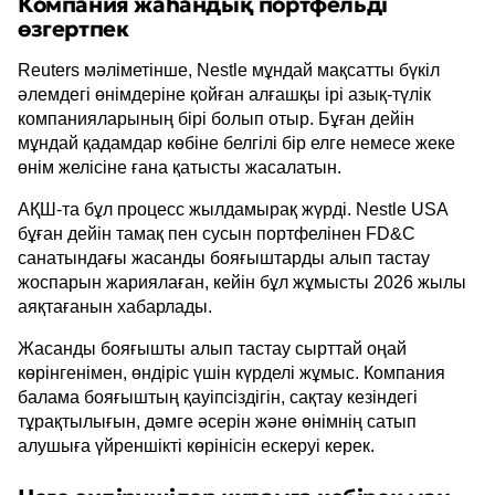
Компания жаһандық портфельді
өзгертпек
Reuters мәліметінше, Nestle мұндай мақсатты бүкіл
әлемдегі өнімдеріне қойған алғашқы ірі азық-түлік
компанияларының бірі болып отыр. Бұған дейін
мұндай қадамдар көбіне белгілі бір елге немесе жеке
өнім желісіне ғана қатысты жасалатын.
АҚШ-та бұл процесс жылдамырақ жүрді. Nestle USA
бұған дейін тамақ пен сусын портфелінен FD&C
санатындағы жасанды бояғыштарды алып тастау
жоспарын жариялаған, кейін бұл жұмысты 2026 жылы
аяқтағанын хабарлады.
Жасанды бояғышты алып тастау сырттай оңай
көрінгенімен, өндіріс үшін күрделі жұмыс. Компания
балама бояғыштың қауіпсіздігін, сақтау кезіндегі
тұрақтылығын, дәмге әсерін және өнімнің сатып
алушыға үйреншікті көрінісін ескеруі керек.