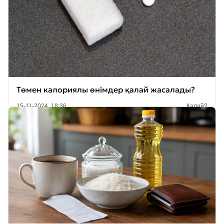
Төмен калориялы өнімдер қалай жасалады?
15-11-2024, 18:36
Қалай?