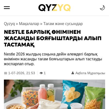
🌙
Qyzyq
»
Мақалалар
»
Тағам және сусындар
NESTLE БАРЛЫҚ ӨНІМІНЕН
ЖАСАНДЫ БОЯҒЫШТАРДЫ АЛЫП
ТАСТАМАҚ
Nestle 2026 жылдың соңына дейін әлемдегі барлық
өнімінен жасанды тағам бояғыштарын алып тастауды
жоспарлап отыр.
📅 1-07-2026, 21:53
👁️ 1
👤
Ақбота Мұратқызы