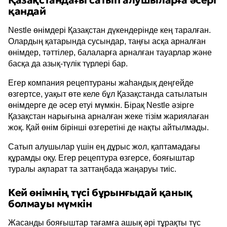
Қазақстандағы сатып алушыларға әсері
қандай
Nestle өнімдері Қазақстан дүкендерінде кең таралған.
Олардың қатарында сусындар, таңғы асқа арналған
өнімдер, тәттілер, балаларға арналған тауарлар және
басқа да азық-түлік түрлері бар.
Егер компания рецептураны жаһандық деңгейде
өзгертсе, уақыт өте келе бұл Қазақстанда сатылатын
өнімдерге де әсер етуі мүмкін. Бірақ Nestle әзірге
Қазақстан нарығына арналған жеке тізім жариялаған
жоқ. Қай өнім бірінші өзгеретіні де нақты айтылмады.
Сатып алушылар үшін ең дұрыс жол, қаптамадағы
құрамды оқу. Егер рецептура өзгерсе, бояғыштар
туралы ақпарат та заттаңбада жаңаруы тиіс.
Кей өнімнің түсі бұрынғыдай қанық
болмауы мүмкін
Жасанды бояғыштар тағамға ашық әрі тұрақты түс