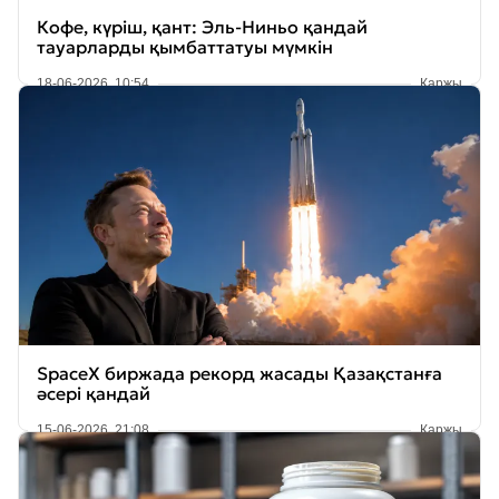
Кофе, күріш, қант: Эль-Ниньо қандай
тауарларды қымбаттатуы мүмкін
18-06-2026, 10:54
Қаржы
SpaceX биржада рекорд жасады Қазақстанға
әсері қандай
15-06-2026, 21:08
Қаржы