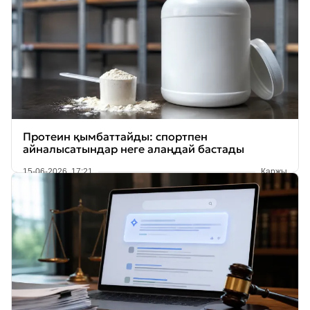
Протеин қымбаттайды: спортпен
айналысатындар неге алаңдай бастады
15-06-2026, 17:21
Қаржы