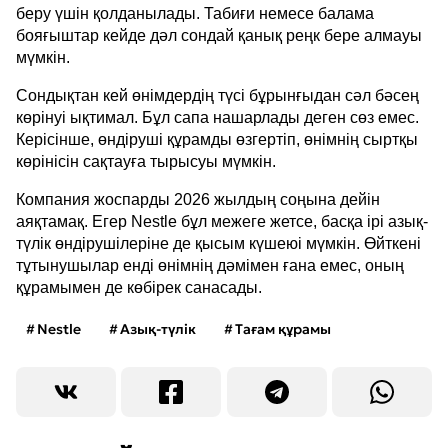
беру үшін қолданылады. Табиғи немесе балама
бояғыштар кейде дәл сондай қанық реңк бере алмауы
мүмкін.
Сондықтан кей өнімдердің түсі бұрынғыдан сәл бәсең
көрінуі ықтимал. Бұл сапа нашарлады деген сөз емес.
Керісінше, өндіруші құрамды өзгертіп, өнімнің сыртқы
көрінісін сақтауға тырысуы мүмкін.
Компания жоспарды 2026 жылдың соңына дейін
аяқтамақ. Егер Nestle бұл межеге жетсе, басқа ірі азық-
түлік өндірушілеріне де қысым күшеюі мүмкін. Өйткені
тұтынушылар енді өнімнің дәмімен ғана емес, оның
құрамымен де көбірек санасады.
Nestle
Азық-түлік
Тағам құрамы