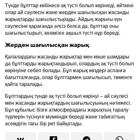
Түнде бұлттар көбінесе ақ түсті болып көрінеді, өйткені
олар ай сәулесін және жерден шағылысқан жасанды
жарықтарды шағылыстырады. Айдың жарығы күн
сәулесіне қарағанда әлсіз болса да, бұлттар оны
шағылыстырып, көзімізге ақшыл түсті нұр береді.
Жерден шағылысқан жарық
Қалалардағы жасанды жарықтар мен көше шамдары
да бұлттарды жарықтандырып, олардың ақ түсті болып
көрінуіне себеп болады. Бұл жарық көздері аспанға
бағытталғанда, олар бұлттармен шағылысып, төменге
қайта таралады.
Бұлттардың түнде ақ түсті болып көрінуі – ай сәулесі
мен жасанды жарықтардың шағылысуының нәтижесі.
Бұл құбылыс бізге атмосферадағы жарықтың таралу
түрлерін түсінуге мүмкіндік береді және табиғаттың
әсемдігін тағы бір рет байқатады.