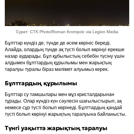
Сурет: CTK Photo/Roman Krompolc via Legion Media
Бұлттар күндіз де, түнде де әсем көрініс береді.
Алайда, олардың түнде ақ түсті болып көрінуі ерекше
назар аударады. Бұл құбылыстың себебін түсіну үшін
алдымен бұлттардың құрылымы мен жарықтың
таралуы туралы біраз мәлімет алуымыз керек.
Бұлттардың құрылымы
Бұлттар су тамшылары мен мұз кристалдарынан
тұрады. Олар күндіз күн сәулесін шағылыстырып, ақ
немесе сұр түсті болып көрінеді. Бұлттардың қандай
түсті болып көрінуі жарықтың таралуына байланысты.
Түнгі уақытта жарықтың таралуы