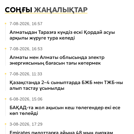
СОҢҒЫ
ЖАҢАЛЫҚТАР
7-08-2026, 16:57
Алматыдан Таразға күндіз ескі Қордай асуы
арқылы жүруге тура келеді
7-08-2026, 16:53
Алматы мен Алматы облысында электр
энергиясының бағасын тағы көтермек
7-08-2026, 11:33
Қазақстанда 2–4 сыныптарда БЖБ мен ТЖБ-ны
алып тастау ұсынылды
6-08-2026, 15:06
БАҚАД-та жол ақысын кеш төлегендер екі есе
көп төлейді
3-08-2026, 17:29
Emirates пилоттарға айына 48 мың дирхам