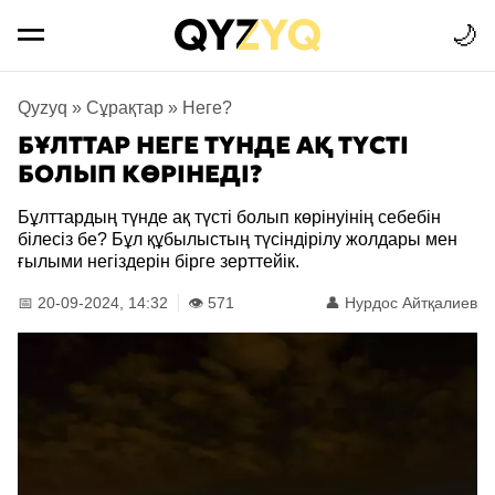
🌙
Qyzyq
»
Сұрақтар
»
Неге?
БҰЛТТАР НЕГЕ ТҮНДЕ АҚ ТҮСТІ
БОЛЫП КӨРІНЕДІ?
Бұлттардың түнде ақ түсті болып көрінуінің себебін
білесіз бе? Бұл құбылыстың түсіндірілу жолдары мен
ғылыми негіздерін бірге зерттейік.
📅 20-09-2024, 14:32
👁️ 571
👤
Нурдос Айтқалиев