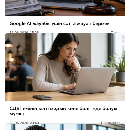
Google AI жауабы үшін сотта жауап бермек
15-06-2026, 15:28
Техно
СДВГ емінің кілті мидың көне бөлігінде болуы
мүмкін
28-06-2026, 23:40
Психология