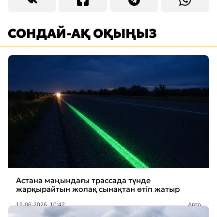
СОНДАЙ-АҚ ОҚЫҢЫЗ
Астана маңындағы трассада түнде
жарқырайтын жолақ сынақтан өтіп жатыр
19-06-2026, 10:42
Авто