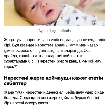
Сурет: Legion Media
Жаңа туған нәресте - ана үшін ең маңызды кезеңдердің
бірі. Бұл кезеңде нәрестеге арнайы күтім мен назар
қажет, әсіресе оның алғашқы апталарында. Осы
орайда, көпшілік ата-аналар жиі қойылатын
сұрақтардың бірі: "Нәрестені жерге қанша күн қоймау
керек?"
Нәрестені жерге қоймауды қажет ететін
себептер
Жаңа туған нәрестенің денесі әлі бейімделу үдерісінде
болады. Сондықтан оны жерге қоймас бұрын белгілі
бір нәрсені ескеру қажет.