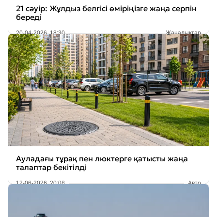
21 сәуір: Жұлдыз белгісі өміріңізге жаңа серпін
береді
20-04-2026, 18:30
Жаңалықтар
Ауладағы тұрақ пен люктерге қатысты жаңа
талаптар бекітілді
12-06-2026, 20:08
Авто