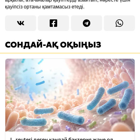
қауіпсіз ортаны қамтамасыз етеді.
СОНДАЙ-АҚ ОҚЫҢЫЗ
L. reuteri деген қандай бактерия және ол