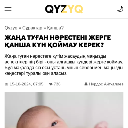
🌙
Qyzyq
»
Сұрақтар
»
Қанша?
ЖАҢА ТУҒАН НӘРЕСТЕНІ ЖЕРГЕ
ҚАНША КҮН ҚОЙМАУ КЕРЕК?
Жаңа туған нәрестеге күтім жасаудың маңызды
аспектілерінің бірі - оны алғашқы күндері жерге қоймау.
Бұл мақалада сіз осы ұстанымның себебі мен маңызды
кеңестері туралы оқи аласыз.
📅 15-10-2024, 07:05
👁️ 736
👤
Нурдос Айтқалиев