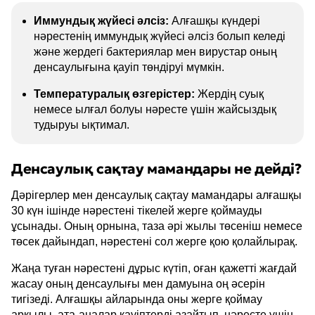
Иммундық жүйесі әлсіз:
Алғашқы күндері
нәрестенің иммундық жүйесі әлсіз болып келеді
және жердегі бактериялар мен вирустар оның
денсаулығына қауіп төндіруі мүмкін.
Температуралық өзгерістер:
Жердің суық
немесе ылғал болуы нәресте үшін жайсыздық
тудыруы ықтимал.
Денсаулық сақтау мамандары не дейді?
Дәрігерлер мен денсаулық сақтау мамандары алғашқы
30 күн ішінде нәрестені тікелей жерге қоймауды
ұсынады. Оның орнына, таза әрі жылы төсеніш немесе
төсек дайындап, нәрестені сол жерге қою қолайлырақ.
Жаңа туған нәрестені дұрыс күтіп, оған қажетті жағдай
жасау оның денсаулығы мен дамуына оң әсерін
тигізеді. Алғашқы айларында оны жерге қоймау
арқылы, ата-аналар қауіптерді азайтып, нәресте үшін