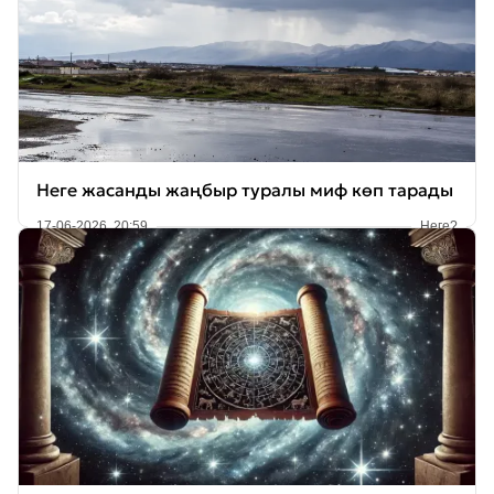
Неге жасанды жаңбыр туралы миф көп тарады
17-06-2026, 20:59
Неге?