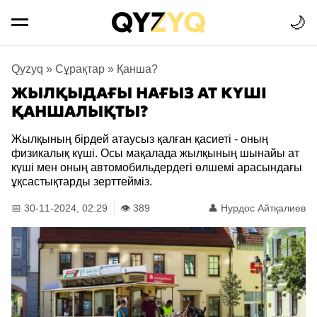
🌙
Qyzyq
»
Сұрақтар
»
Қанша?
ЖЫЛҚЫДАҒЫ НАҒЫЗ АТ КҮШІ
ҚАНШАЛЫҚТЫ?
Жылқының бірдей атаусыз қалған қасиеті - оның
физикалық күші. Осы мақалада жылқының шынайы ат
күші мен оның автомобильдердегі өлшемі арасындағы
ұқсастықтарды зерттейміз.
📅 30-11-2024, 02:29
👁️ 389
👤
Нурдос Айтқалиев