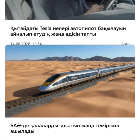
Қытайдағы Tesla иелері автопилот бақылауын
айналып өтудің жаңа әдісін тапты
14-06-2026, 13:54
Авто
БАӘ-де қалаларды қосатын жаңа теміржол
ашылады