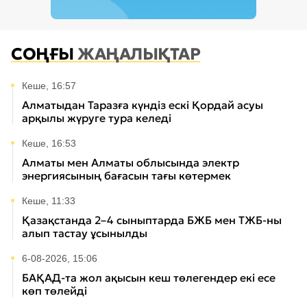
СОҢҒЫ
ЖАҢАЛЫҚТАР
Кеше, 16:57
Алматыдан Таразға күндіз ескі Қордай асуы
арқылы жүруге тура келеді
Кеше, 16:53
Алматы мен Алматы облысында электр
энергиясының бағасын тағы көтермек
Кеше, 11:33
Қазақстанда 2–4 сыныптарда БЖБ мен ТЖБ-ны
алып тастау ұсынылды
6-08-2026, 15:06
БАҚАД-та жол ақысын кеш төлегендер екі есе
көп төлейді