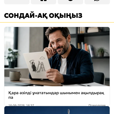
СОНДАЙ-АҚ ОҚЫҢЫЗ
Қара әзілді ұнататындар шынымен ақылдырақ
па
16-06-2026, 16:37
Психология