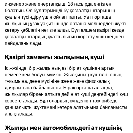
инженер және өнертапқыш, 18 ғасырда енгізген
болатын. Ол бұл терминді бу қозғалтқыштарының
қуатын түсіндіру үшін ойлап тапты. Уатт орташа
жылқының ұзақ уақыт ішінде орташа мөлшердегі жүкті
көтеру қабілетін негізге алды. Бұл өлшем қазіргі кезде
қозғалтқыштардың қуаттылығын көрсету үшін кеңінен
пайдаланылады.
Қазіргі заманғы жылқының күші
Іс жүзінде, бір жылқының өзі бір ат күшінен артық
немесе кем болуы мүмкін. Жылқының күштілігі оның
тұқымына, дене мүсініне және жеке физикалық
даярлығына байланысты. Бірақ орташа алғанда,
жылқылар бірден алтыға дейін ат күші деңгейіндегі күш
көрсете алады. Бұл олардың күнделікті тәжірибеде
қаншалықты жүктемені көтере алатынына байланысты
анықталады.
Жылқы мен автомобильдегі ат күшінің