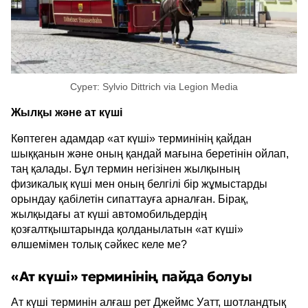
Сурет: Sylvio Dittrich via Legion Media
Жылқы және ат күші
Көптеген адамдар «ат күші» терминінің қайдан
шыққанын және оның қандай мағына беретінін ойлап,
таң қалады. Бұл термин негізінен жылқының
физикалық күші мен оның белгілі бір жұмыстарды
орындау қабілетін сипаттауға арналған. Бірақ,
жылқыдағы ат күші автомобильдердің
қозғалтқыштарында қолданылатын «ат күші»
өлшемімен толық сәйкес келе ме?
«Ат күші» терминінің пайда болуы
Ат күші терминін алғаш рет Джеймс Уатт, шотландтық