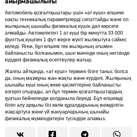
айырмашылығы
Автомобиль қозғалтқыштары үшін «ат күші» өлшемі
нақты техникалық параметрлерді сипаттайды және ол
жылқының шынайы физикалық күшін дәл көрсете
алмайды. Автокөліктегі 1 ат күші бір минутта 33 000
фунттық күшпен 1 фут жерге жүкті жылжытуға сәйкес
келеді. Яғни, бұл өлшем тек жылқының атымен
байланысты болғанымен, шын мәнінде оның негізінде
күрделі физикалық есептеулер жатыр.
Жалпы айтқанда, «ат күші» термині бізге таныс болса
да, оның мазмұны жан-жақты және күрделі. Жылқының
шынайы күші оның жеке қасиеттеріне байланысты
өзгеріп отырады, ал бұл термин қозғалтқыштардың
қуатын бейнелеуде қолданыла береді. Бұл өлшемді
біліп алу арқылы біз көлік құралдарының өнімділігін
жақсартуға және үй жануарларының шынайы
физикалық мүмкіндіктерін түсіндіре аламыз.