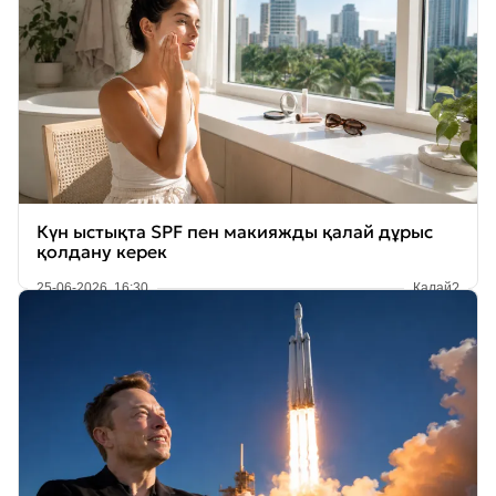
Күн ыстықта SPF пен макияжды қалай дұрыс
қолдану керек
25-06-2026, 16:30
Қалай?