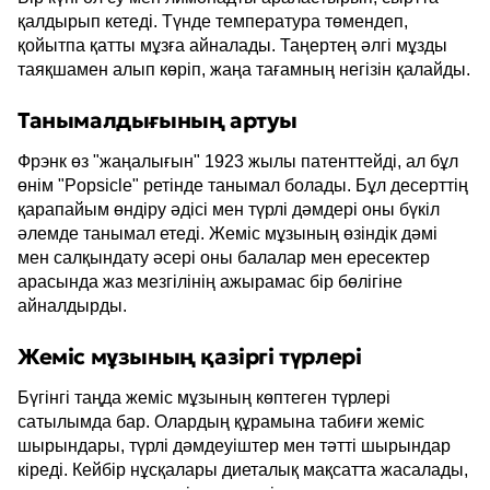
қалдырып кетеді. Түнде температура төмендеп,
қойытпа қатты мұзға айналады. Таңертең әлгі мұзды
таяқшамен алып көріп, жаңа тағамның негізін қалайды.
Танымалдығының артуы
Фрэнк өз "жаңалығын" 1923 жылы патенттейді, ал бұл
өнім "Popsicle" ретінде танымал болады. Бұл десерттің
қарапайым өндіру әдісі мен түрлі дәмдері оны бүкіл
әлемде танымал етеді. Жеміс мұзының өзіндік дәмі
мен салқындату әсері оны балалар мен ересектер
арасында жаз мезгілінің ажырамас бір бөлігіне
айналдырды.
Жеміс мұзының қазіргі түрлері
Бүгінгі таңда жеміс мұзының көптеген түрлері
сатылымда бар. Олардың құрамына табиғи жеміс
шырындары, түрлі дәмдеуіштер мен тәтті шырындар
кіреді. Кейбір нұсқалары диеталық мақсатта жасалады,