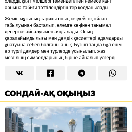
оларда қант мөлшері төмендетілген немесе қант
орнына табиғи тәттілендіргіштер қолданылады.
Жеміс мұзының тарихы оның кездейсоқ ойлап
табылуынан басталып, әлемге кеңінен танымал
десертке айналуымен аяқталады. Оның
қарапайымдылығы мен дәмдік қасиеттері адамдарды
ұнатуына себеп болғаны анық. Бүгінгі таңда бұл өнім
әр түрлі дәмдер мен түрлерде ұсынылып, жаз
мезгілінің символдарының біріне айналып үлгерді.
СОНДАЙ-АҚ ОҚЫҢЫЗ