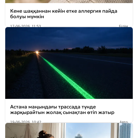
Кене шаққаннан кейін етке аллергия пайда
болуы мүмкін
17-06-2026, 11:53
Білім
Астана маңындағы трассада түнде
жарқырайтын жолақ сынақтан өтіп жатыр
19-06-2026, 10:42
Авто