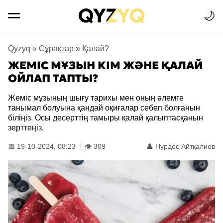
🌙
Qyzyq
»
Сұрақтар
»
Қалай?
ЖЕМІС МҰЗЫН КІМ ЖӘНЕ ҚАЛАЙ
ОЙЛАП ТАПТЫ?
Жеміс мұзының шығу тарихы мен оның әлемге
танымал болуына қандай оқиғалар себеп болғанын
біліңіз. Осы десерттің тамыры қалай қалыптасқанын
зерттеңіз.
📅 19-10-2024, 08:23
👁️ 309
👤
Нурдос Айтқалиев