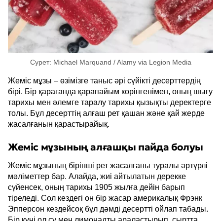
Сурет: Michael Marquand / Alamy via Legion Media
Жеміс мұзы – өзімізге таныс әрі сүйікті десерттердің
бірі. Бір қарағанда қарапайым көрінгенімен, оның шығу
тарихы мен әлемге таралу тарихы қызықты деректерге
толы. Бұл десерттің алғаш рет қашан және қай жерде
жасалғанын қарастырайық.
Жеміс мұзының алғашқы пайда болуы
Жеміс мұзының бірінші рет жасалғаны туралы әртүрлі
мәліметтер бар. Алайда, жиі айтылатын дерекке
сүйенсек, оның тарихы 1905 жылға дейін барып
тіреледі. Сол кездегі он бір жасар америкалық Фрэнк
Эпперсон кездейсоқ бұл дәмді десертті ойлап табады.
Бір күні ол су мен лимонадты араластырып, сыртта