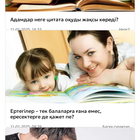
Адамдар неге цитата оқуды жақсы көреді?
11-01-2025, 16:33
Неге?
Ертегілер – тек балаларға ғана емес,
ересектерге де қажет пе?
11-01-2025, 08:39
Басқа сұрақтар