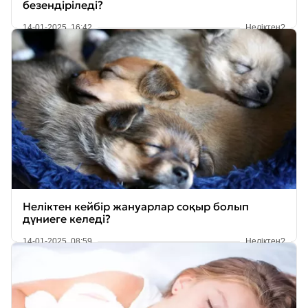
безендіріледі?
14-01-2025, 16:42
Неліктен?
Неліктен кейбір жануарлар соқыр болып
дүниеге келеді?
14-01-2025, 08:59
Неліктен?