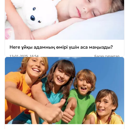
Неге ұйқы адамның өмірі үшін аса маңызды?
13-01-2025, 16:54
Басқа сұрақтар