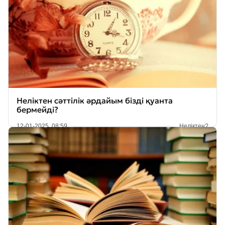
Неліктен сәттілік әрдайым бізді қуанта
бермейді?
12-01-2025, 08:59
Неліктен?