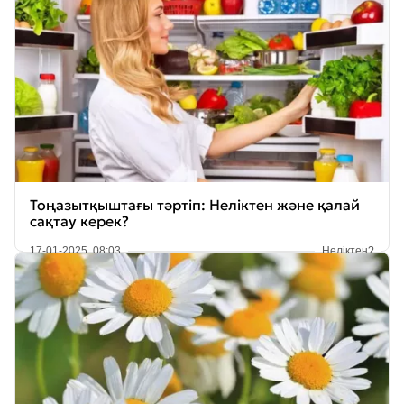
Тоңазытқыштағы тәртіп: Неліктен және қалай
сақтау керек?
17-01-2025, 08:03
Неліктен?