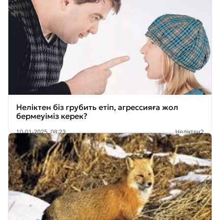
Неліктен біз грубить етіп, агрессияға жол
бермеуіміз керек?
10-01-2025, 08:23
Неліктен?