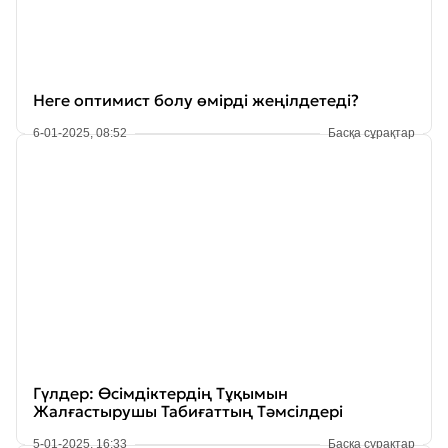
Неге оптимист болу өмірді жеңілдетеді?
6-01-2025, 08:52
Басқа сұрақтар
Гүлдер: Өсімдіктердің Тұқымын
Жалғастырушы Табиғаттың Тәмсілдері
5-01-2025, 16:33
Басқа сұрақтар