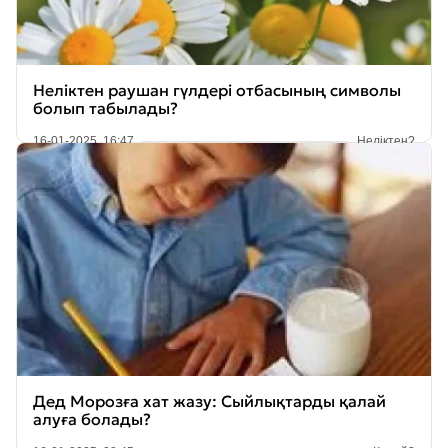
Неліктен раушан гүлдері отбасының символы
болып табылады?
16-01-2025, 16:47
Неліктен?
Дед Морозға хат жазу: Сыйлықтарды қалай
алуға болады?