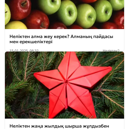
Неліктен алма жеу керек? Алманың пайдасы
мен ерекшеліктері
15-01-2025, 08:32
Неліктен?
Неліктен жаңа жылдық шырша жұлдызбен