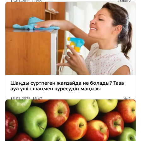
16-01-2025, 08:45
Қалай?
Шаңды сүртпеген жағдайда не болады? Таза
ауа үшін шаңмен күресудің маңызы
15-01-2025, 16:47
Не?