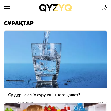
🌙
СҰРАҚТАР
Су дұрыс өмір сүру үшін неге қажет?
17-01-2025, 16:36
Неге?