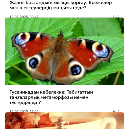
Жазғы бостандығымызды қорғау: Ережелер
мен шектеулердің маңызы неде?
13-01-2025, 08:47
Не?
Гусеникадан көбелекке: Табиғаттың
таңғаларлық метаморфозы немен
түсіндіріледі?
12-01-2025, 16:09
Не?