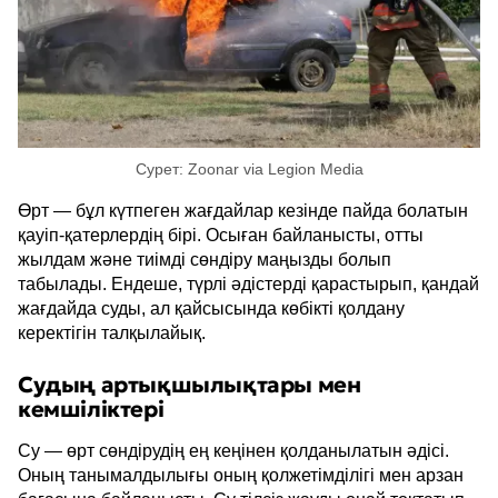
Сурет: Zoonar via Legion Media
Өрт — бұл күтпеген жағдайлар кезінде пайда болатын
қауіп-қатерлердің бірі. Осыған байланысты, отты
жылдам және тиімді сөндіру маңызды болып
табылады. Ендеше, түрлі әдістерді қарастырып, қандай
жағдайда суды, ал қайсысында көбікті қолдану
керектігін талқылайық.
Судың артықшылықтары мен
кемшіліктері
Су — өрт сөндірудің ең кеңінен қолданылатын әдісі.
Оның танымалдылығы оның қолжетімділігі мен арзан