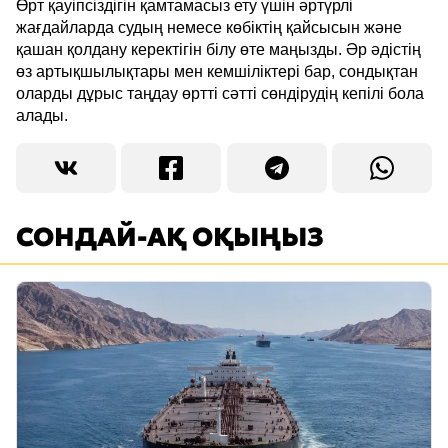
Өрт қауіпсіздігін қамтамасыз ету үшін әртүрлі
жағдайларда судың немесе көбіктің қайсысын және
қашан қолдану керектігін білу өте маңызды. Әр әдістің
өз артықшылықтары мен кемшіліктері бар, сондықтан
оларды дұрыс таңдау өртті сәтті сөндірудің кепілі бола
алады.
СОНДАЙ-АҚ ОҚЫҢЫЗ