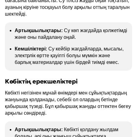
бағасына байланысты. Су тілсіз жауды оңай тоқтатып,
ауаның кіруіне тосқауыл болу арқылы оттың таралуын
шектейді.
Артықшылықтары:
Су көп жағдайда қолжетімді
және оны пайдалану оңай.
Кемшіліктері:
Су кейбір жағдайларда, мысалы,
электрлік өртте қауіпті болуы мүмкін және
барлық материалдар үшін бірдей тиімді емес.
Көбіктің ерекшеліктері
Көбікті негізінен мұнай өнімдері мен сұйықтықтардың
жануында қолданады, себебі ол олардың бетінде
қабыршақ түзеді. Бұл қабыршақ жануды оттектен бөгеу
арқылы сөндіреді.
Артықшылықтары:
Көбікті қолдану жылдам
болады, әрі оны жанғыш сұйықтықтарға