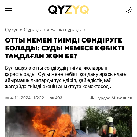
🌙
Qyzyq
»
Сұрақтар
»
Басқа сұрақтар
ОТТЫ НЕМЕН ТИІМДІ СӨНДІРУГЕ
БОЛАДЫ: СУДЫ НЕМЕСЕ КӨБІКТІ
ТАҢДАҒАН ЖӨН БЕ?
Бұл мақала отты сөндірудің тиімді жолдарын
қарастырады. Суды және көбікті қолдану арасындағы
айырмашылықтарды түсіндіріп, қай әдістің қай
жағдайда тиімді екенін анықтауға көмектеседі.
📅 4-11-2024, 15:22
👁️ 493
👤
Нурдос Айтқалиев