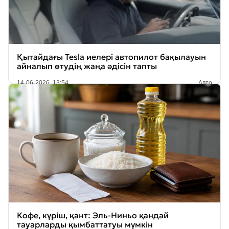
Қытайдағы Tesla иелері автопилот бақылауын
айналып өтудің жаңа әдісін тапты
14-06-2026, 13:54
Авто
Кофе, күріш, қант: Эль-Ниньо қандай
тауарларды қымбаттатуы мүмкін