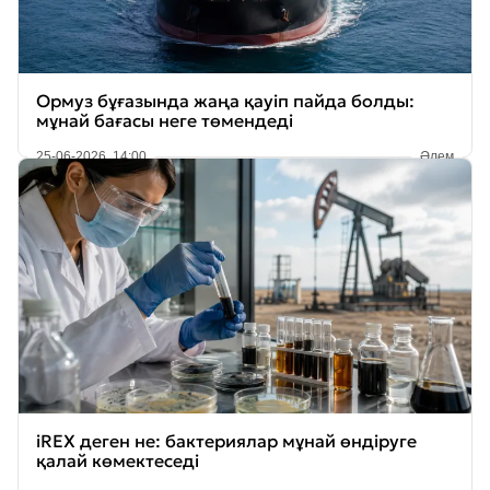
Ормуз бұғазында жаңа қауіп пайда болды:
мұнай бағасы неге төмендеді
25-06-2026, 14:00
Әлем
iREX деген не: бактериялар мұнай өндіруге
қалай көмектеседі