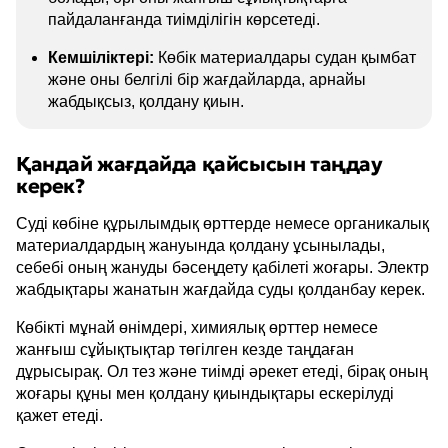
пайдаланғанда тиімділігін көрсетеді.
Кемшіліктері:
Көбік материалдары судан қымбат
және оны белгілі бір жағдайларда, арнайы
жабдықсыз, қолдану қиын.
Қандай жағдайда қайсысын таңдау
керек?
Суді көбіне құрылымдық өрттерде немесе органикалық
материалдардың жануында қолдану ұсынылады,
себебі оның жануды бәсеңдету қабілеті жоғары. Электр
жабдықтары жанатын жағдайда суды қолданбау керек.
Көбікті мұнай өнімдері, химиялық өрттер немесе
жанғыш сұйықтықтар төгілген кезде таңдаған
дұрысырақ. Ол тез және тиімді әрекет етеді, бірақ оның
жоғары құны мен қолдану қиындықтары ескерілуді
қажет етеді.